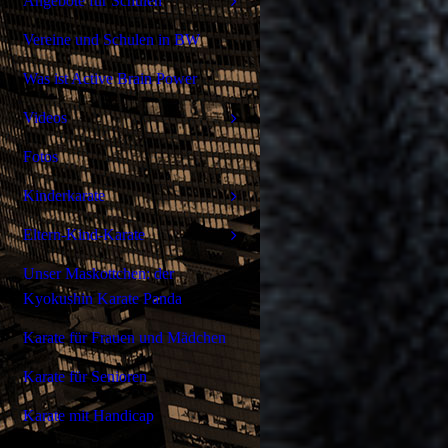
Angebote für Schulen
Vereine und Schulen in BW
Was ist Active Brain Power
Videos
Fotos
Kinderkarate
Eltern-Kind-Karate
Unser Maskottchen: der
Kyokushin Karate Panda
Karate für Frauen und Mädchen
Karate für Senioren
Karate mit Handicap