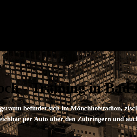
och
- Training in Bad 
ngsraum befindet sich im Mönchhofstadion, 
ichbar per Auto über den Zubringern und auc