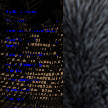
Herzlich willkommen
Trainingsorte
Karate Training in Baden-Baden
Karate Training in Bad
Rotenfels
Karate Training in Rastatt
Weitere Trainingsorte in
Deutschland
Online Training - 24/7
Personaltraining
Firmensport