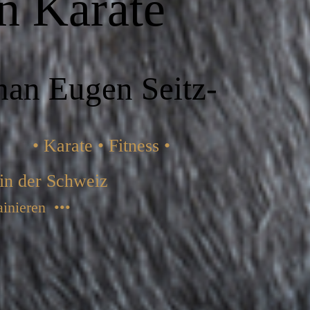
n Karate
han Eugen Seitz-
an
• Karate • Fitness •
n der Schweiz
ainieren •••