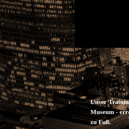
Mittw
Unser Traini
Museum - erre
zu Fuß.