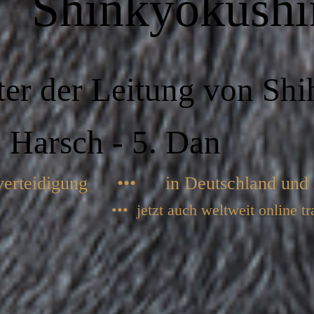
Shinkyokushi
ter der Leitung von Shi
Harsch - 5. D
tverteidigung ••• in Deutschland und i
••• jetzt auch weltweit online tr